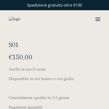
Spedizione gratuita oltre €100
GIOIELLI
S01
COLLEZIONI
€
150,00
PERSONALIZZAZIONE
STORIE
Anello in oro 9 carati.
ARTIGIANALITÀ
Disponibile in oro bianco e oro giallo.
CONTATTI
Generalmente spedito in 3-5 giorni.
Pagamenti garantiti