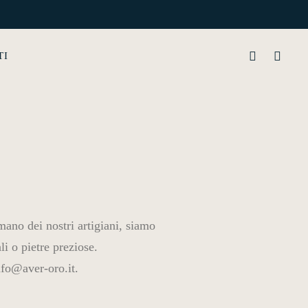
TI
mano dei nostri artigiani, siamo
li o pietre preziose.
nfo@aver-oro.it.