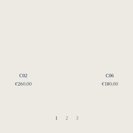
C02
C06
€
260,00
€
180,00
1
2
3