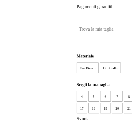
Pagamenti garantiti
Trova la mia taglia
Materiale
Oro Bianco
Oro Giallo
Scegli la tua taglia
4
5
6
7
8
17
18
19
20
21
Svuota