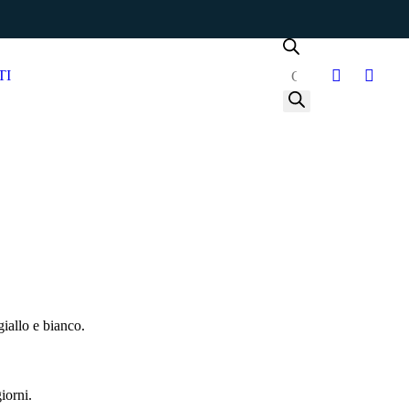
Products search
TI
giallo e bianco.
iorni.