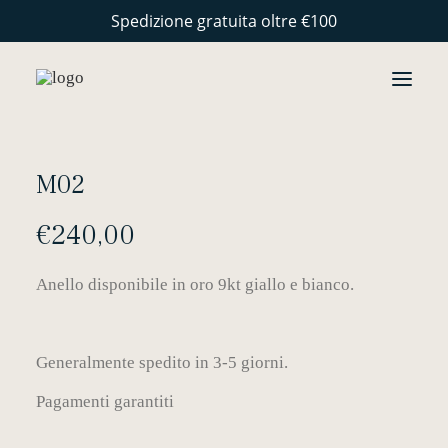
Spedizione gratuita oltre €100
GIOIELLI
M02
COLLEZIONI
€
240,00
PERSONALIZZAZIONE
STORIE
Anello disponibile in oro 9kt giallo e bianco.
ARTIGIANALITÀ
CONTATTI
Generalmente spedito in 3-5 giorni.
Pagamenti garantiti