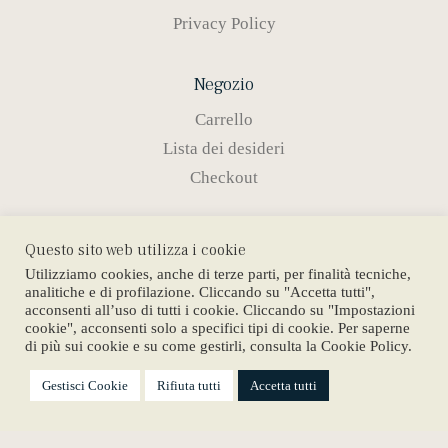
Privacy Policy
Negozio
Carrello
Lista dei desideri
Checkout
Prodotti
Questo sito web utilizza i cookie
Anelli
Utilizziamo cookies, anche di terze parti, per finalità tecniche,
analitiche e di profilazione. Cliccando su "Accetta tutti",
Girocolli
acconsenti all’uso di tutti i cookie. Cliccando su "Impostazioni
cookie", acconsenti solo a specifici tipi di cookie. Per saperne
Braccialetti
di più sui cookie e su come gestirli, consulta la Cookie Policy.
Orecchini
Gestisci Cookie
Rifiuta tutti
Accetta tutti
Copyright © 2023 Avēr. Designed by
The Web Factory
.