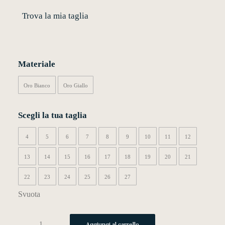
Trova la mia taglia
MY WISHLIST
CARRELLO
Materiale
Oro Bianco
Oro Giallo
Scegli la tua taglia
4
5
6
7
8
9
10
11
12
13
14
15
16
17
18
19
20
21
22
23
24
25
26
27
Svuota
m02
Aggiungi al carrello