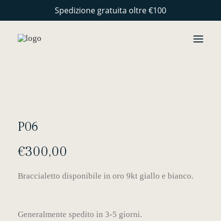
Spedizione gratuita oltre €100
GIOIELLI
COLLEZIONI
PERSONALIZZAZIONE
P06
STORIE
€
300,00
ARTIGIANALITÀ
CONTATTI
Braccialetto disponibile in oro 9kt giallo e bianco.
Generalmente spedito in 3-5 giorni.