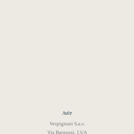
G02
€
120,00
Avēr
Vespignani S.a.s.
Via Bargossi, 13/A