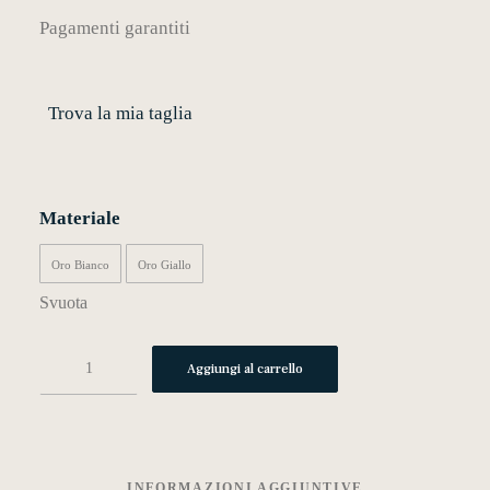
Pagamenti garantiti
MY WISHLIST
Trova la mia taglia
CARRELLO
Materiale
Oro Bianco
Oro Giallo
Svuota
p06
Aggiungi al carrello
quantità
INFORMAZIONI AGGIUNTIVE