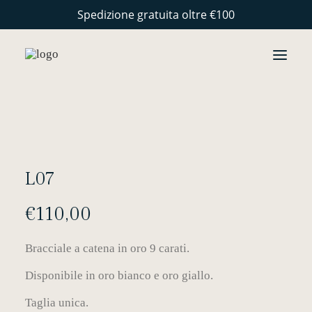
Spedizione gratuita oltre €100
GIOIELLI
COLLEZIONI
PERSONALIZZAZIONE
L07
STORIE
€
110,00
ARTIGIANALITÀ
CONTATTI
Bracciale a catena in oro 9 carati.
Disponibile in oro bianco e oro giallo.
Taglia unica.