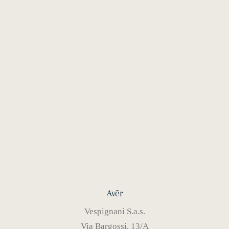
C08
€
400,00
Avēr
Vespignani S.a.s.
Via Bargossi, 13/A