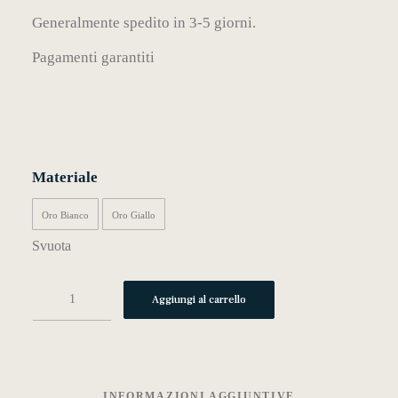
Generalmente spedito in 3-5 giorni.
Pagamenti garantiti
MY WISHLIST
CARRELLO
Materiale
Oro Bianco
Oro Giallo
Svuota
l07
Aggiungi al carrello
quantità
INFORMAZIONI AGGIUNTIVE