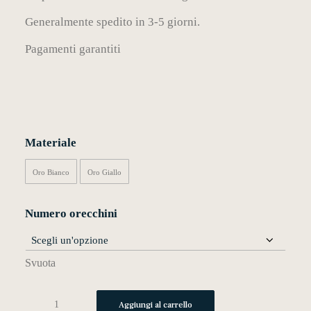
Generalmente spedito in 3-5 giorni.
Pagamenti garantiti
MY WISHLIST
CARRELLO
Materiale
Oro Bianco
Oro Giallo
Numero orecchini
Svuota
l04
Aggiungi al carrello