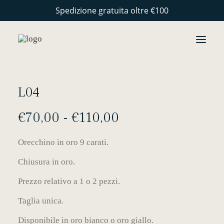
Spedizione gratuita oltre €100
GIOIELLI
L04
COLLEZIONI
Fascia
€
70,00
-
€
110,00
PERSONALIZZAZIONE
di
STORIE
Orecchino in oro 9 carati.
prezzo:
ARTIGIANALITÀ
Chiusura in oro.
da
CONTATTI
€70,00
Prezzo relativo a 1 o 2 pezzi.
a
Taglia unica.
€110,00
Disponibile in oro bianco o oro giallo.