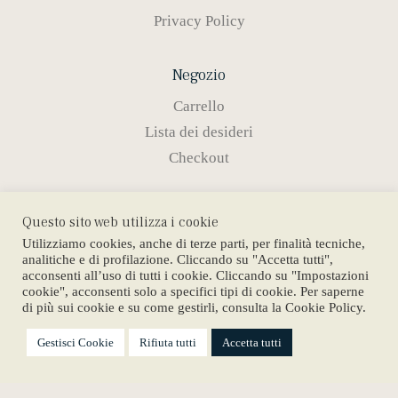
Privacy Policy
Negozio
Carrello
Lista dei desideri
Checkout
Prodotti
Questo sito web utilizza i cookie
Anelli
Utilizziamo cookies, anche di terze parti, per finalità tecniche,
analitiche e di profilazione. Cliccando su "Accetta tutti",
Girocolli
acconsenti all’uso di tutti i cookie. Cliccando su "Impostazioni
cookie", acconsenti solo a specifici tipi di cookie. Per saperne
Braccialetti
di più sui cookie e su come gestirli, consulta la Cookie Policy.
Orecchini
Gestisci Cookie
Rifiuta tutti
Accetta tutti
Copyright © 2023 Avēr. Designed by
The Web Factory
.