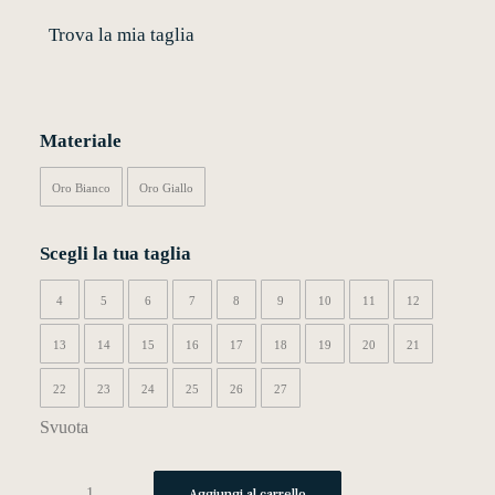
Trova la mia taglia
MY WISHLIST
CARRELLO
Materiale
Oro Bianco
Oro Giallo
Scegli la tua taglia
4
5
6
7
8
9
10
11
12
13
14
15
16
17
18
19
20
21
22
23
24
25
26
27
Svuota
f02
Aggiungi al carrello