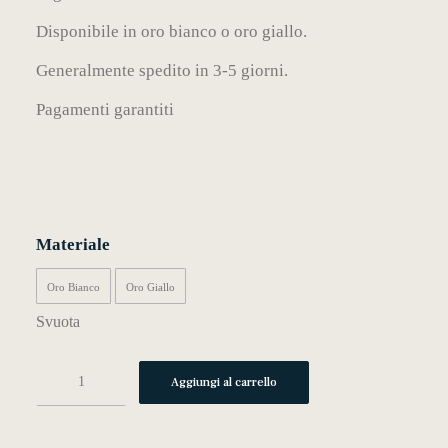
Disponibile in oro bianco o oro giallo.
Generalmente spedito in 3-5 giorni.
MY WISHLIST
Pagamenti garantiti
CARRELLO
Materiale
Oro Bianco
Oro Giallo
Svuota
c07
Aggiungi al carrello
quantità