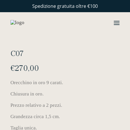
Spedizione gratuita oltre €100
Novità
GIOIELLI
C07
COLLEZIONI
€
270,00
PERSONALIZZAZIONE
STORIE
Orecchino in oro 9 carati.
ARTIGIANALITÀ
Chiusura in oro.
CONTATTI
Prezzo relativo a 2 pezzi.
Grandezza circa 1,5 cm.
Taglia unica.